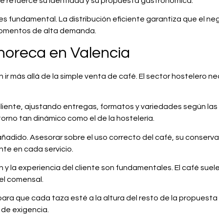
ue refuerce su identidad y su propuesta gastronómica.
 es fundamental. La distribución eficiente garantiza que el n
 momentos de alta demanda.
 horeca en Valencia
n ir más allá de la simple venta de café. El sector hostelero
liente, ajustando entregas, formatos y variedades según la
orno tan dinámico como el de la hostelería.
ñadido. Asesorar sobre el uso correcto del café, su conserv
te en cada servicio.
en y la experiencia del cliente son fundamentales. El café suel
 el comensal.
ara que cada taza esté a la altura del resto de la propuesta
 de exigencia.