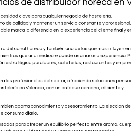
cios de distribuidor horeca en 
ecesidad clave para cualquier negocio de hostelería,
to de calidad y mantener un servicio constante y profesional.
le marca la diferencia en la experiencia del cliente final y en
o del canal horeca y también uno de los que más influyen en
, mientras que uno mediocre puede arruinar una experiencia. P
sión estratégica para bares, cafeterías, restaurantes y empre
ra los profesionales del sector, ofreciendo soluciones pens
stelería en Valencia, con un enfoque cercano, eficiente y
 también aporta conocimiento y asesoramiento. La elección 
 de consumo diario.
ados para ofrecer un equilibrio perfecto entre aroma, cuerpo