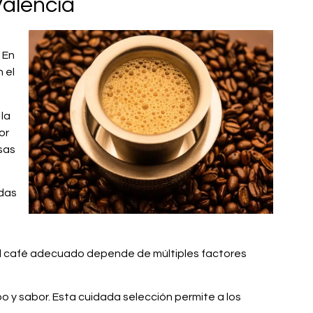
Valencia
 En
 el
 la
or
sas
adas
del café adecuado depende de múltiples factores
 y sabor. Esta cuidada selección permite a los