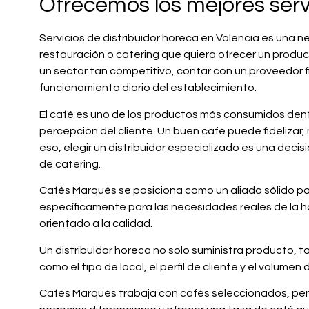
Ofrecemos los mejores servi
Servicios de distribuidor horeca en Valencia es una n
restauración o catering que quiera ofrecer un produc
un sector tan competitivo, contar con un proveedor fiab
funcionamiento diario del establecimiento.
El café es uno de los productos más consumidos dentr
percepción del cliente. Un buen café puede fidelizar
eso, elegir un distribuidor especializado es una deci
de catering.
Cafés Marqués se posiciona como un aliado sólido pa
específicamente para las necesidades reales de la ho
orientado a la calidad.
Un distribuidor horeca no solo suministra producto,
como el tipo de local, el perfil de cliente y el volumen
Cafés Marqués trabaja con cafés seleccionados, pens